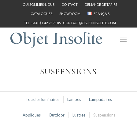
QUI SOMMES-NOUS
CONTACT
DEMANDE DE TARIFS
CATALOGUES
SHOWROOM
FRANÇAIS
TEL. +33 (0)1 42 22 98 86 -
CONTACT@OBJETINSOLITE.COM
SUSPENSIONS
Tous les luminaires
Lampes
Lampadaires
Appliques
Outdoor
Lustres
Suspensions