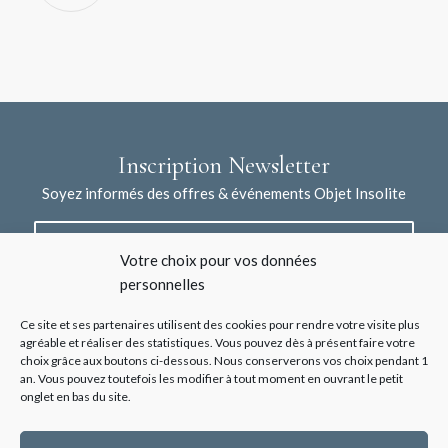
Inscription Newsletter
Soyez informés des offres & événements Objet Insolite
Votre choix pour vos données
personnelles
Ce site et ses partenaires utilisent des cookies pour rendre votre visite plus
agréable et réaliser des statistiques. Vous pouvez dès à présent faire votre
choix grâce aux boutons ci-dessous. Nous conserverons vos choix pendant 1
J'accepte la collecte de mes données à l'aide de ce formulaire /
an. Vous pouvez toutefois les modifier à tout moment en ouvrant le petit
*
Voir les mentions légales
onglet en bas du site.