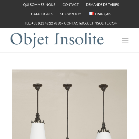
QUI SOMMES-NOUS
CONTACT
DEMANDE DE TARIFS
CATALOGUES
SHOWROOM
FRANÇAIS
TEL. +33 (0)1 42 22 98 86 -
CONTACT@OBJETINSOLITE.COM