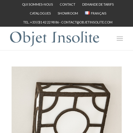
QUI SOMMES-NOUS
CONTACT
DEMANDE DE TARIFS
CATALOGUES
SHOWROOM
FRANÇAIS
TEL. +33 (0)1 42 22 98 86 -
CONTACT@OBJETINSOLITE.COM