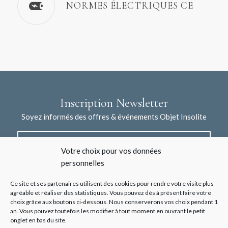
NORMES ÉLECTRIQUES CE
Inscription Newsletter
Soyez informés des offres & événements Objet Insolite
Votre choix pour vos données
personnelles
Ce site et ses partenaires utilisent des cookies pour rendre votre visite plus
agréable et réaliser des statistiques. Vous pouvez dès à présent faire votre
choix grâce aux boutons ci-dessous. Nous conserverons vos choix pendant 1
J'accepte la collecte de mes données à l'aide de ce formulaire /
an. Vous pouvez toutefois les modifier à tout moment en ouvrant le petit
*
Voir les mentions légales
onglet en bas du site.