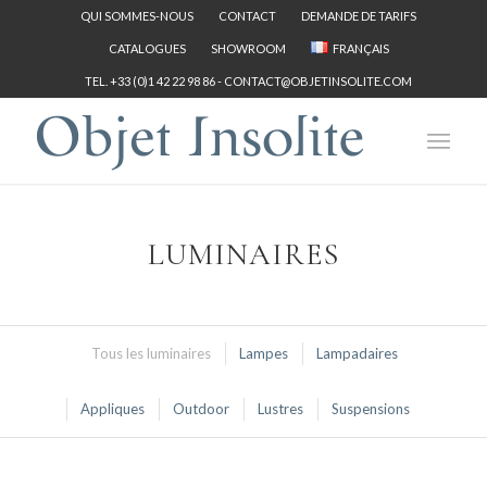
QUI SOMMES-NOUS
CONTACT
DEMANDE DE TARIFS
CATALOGUES
SHOWROOM
FRANÇAIS
TEL. +33 (0)1 42 22 98 86 -
CONTACT@OBJETINSOLITE.COM
LUMINAIRES
Tous les luminaires
Lampes
Lampadaires
Appliques
Outdoor
Lustres
Suspensions