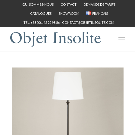
QUI SOMMES-NOUS
CONTACT
DEMANDE DE TARIFS
CATALOGUES
SHOWROOM
FRANÇAIS
TEL. +33 (0)1 42 22 98 86 -
CONTACT@OBJETINSOLITE.COM