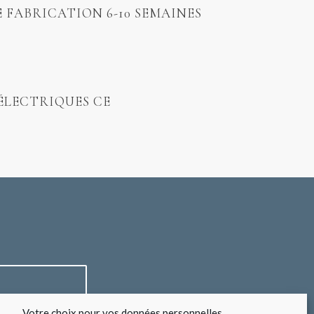
E FABRICATION 6-10 SEMAINES
ÉLECTRIQUES CE
Votre choix pour vos données personnelles