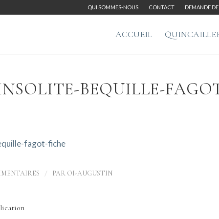
QUI SOMMES-NOUS
CONTACT
DEMANDE DE 
ACCUEIL
QUINCAILLE
INSOLITE-BEQUILLE-FAGOT
equille-fagot-fiche
/
MMENTAIRES
PAR
OI-AUGUSTIN
lication