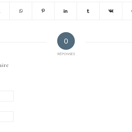
0
RÉPONSES
aire
Nom
E-mail