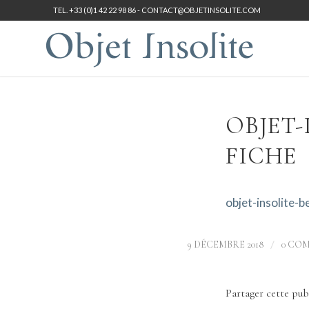
TEL. +33 (0)1 42 22 98 86 -
CONTACT@OBJETINSOLITE.COM
OBJET-
FICHE
objet-insolite-b
/
9 DÉCEMBRE 2018
0 CO
Partager cette pub