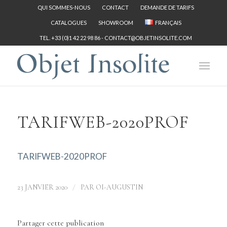
QUI SOMMES-NOUS
CONTACT
DEMANDE DE TARIFS
CATALOGUES
SHOWROOM
FRANÇAIS
TEL. +33 (0)1 42 22 98 86 -
CONTACT@OBJETINSOLITE.COM
TARIFWEB-2020PROF
TARIFWEB-2020PROF
/
23 JANVIER 2020
PAR
OI-AUGUSTIN
Partager cette publication