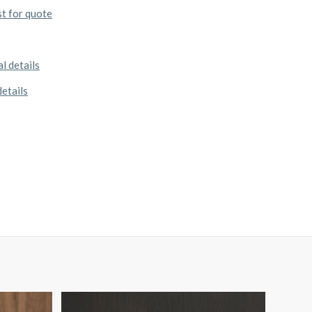
t for quote
l details
details