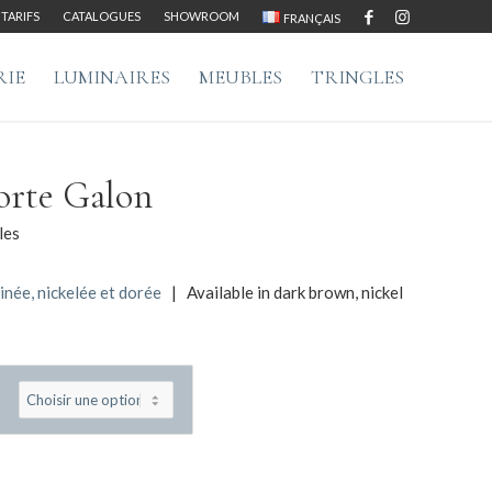
TARIFS
CATALOGUES
SHOWROOM
FRANÇAIS
RIE
LUMINAIRES
MEUBLES
TRINGLES
orte Galon
les
inée, nickelée et dorée
| Available in dark brown, nickel