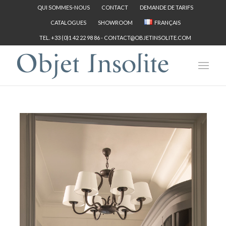
QUI SOMMES-NOUS
CONTACT
DEMANDE DE TARIFS
CATALOGUES
SHOWROOM
FRANÇAIS
TEL. +33 (0)1 42 22 98 86 -
CONTACT@OBJETINSOLITE.COM