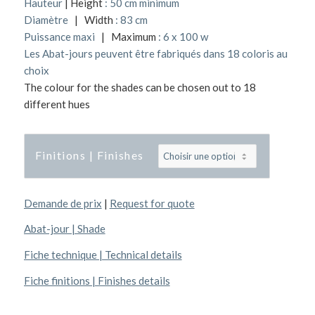
Hauteur
| Height
: 50 cm minimum
Diamètre
| Width
: 83 cm
Puissance maxi
| Maximum
: 6 x 100 w
Les Abat-jours peuvent être fabriqués dans 18 coloris au
choix
The colour for the shades can be chosen out to 18
different hues
Finitions | Finishes
Demande de prix
|
Request for quote
Abat-jour | Shade
Fiche technique | Technical details
Fiche finitions | Finishes details