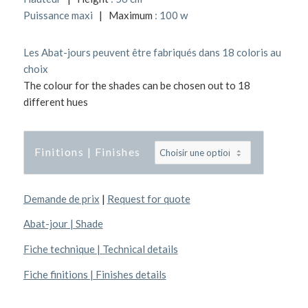
Puissance maxi
| Maximum
: 100 w
Les Abat-jours peuvent être fabriqués dans 18 coloris au
choix
The colour for the shades can be chosen out to 18
different hues
Finitions | Finishes
Demande de prix
|
Request for quote
Abat-jour | Shade
Fiche technique | Technical details
Fiche finitions | Finishes details