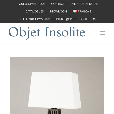
QUI SOMMES-NOUS
CONTACT
DEMANDE DE TARIFS
CATALOGUES
SHOWROOM
FRANÇAIS
TEL. +33 (0)1 42 22 98 86 -
CONTACT@OBJETINSOLITE.COM