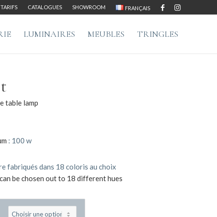
TARIFS
CATALOGUES
SHOWROOM
FRANÇAIS
RIE
LUMINAIRES
MEUBLES
TRINGLES
t
 table lamp
um
: 100 w
e fabriqués dans 18 coloris au choix
can be chosen out to 18 different hues