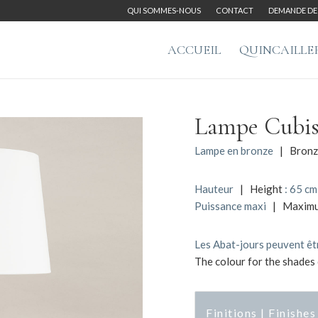
QUI SOMMES-NOUS
CONTACT
DEMANDE DE 
ACCUEIL
QUINCAILLE
Lampe Cubis
Lampe en bronze
| Bronze
Hauteur
| Height
: 65 cm
Puissance maxi
| Maxim
Les Abat-jours peuvent êtr
The colour for the shades 
Finitions | Finishes