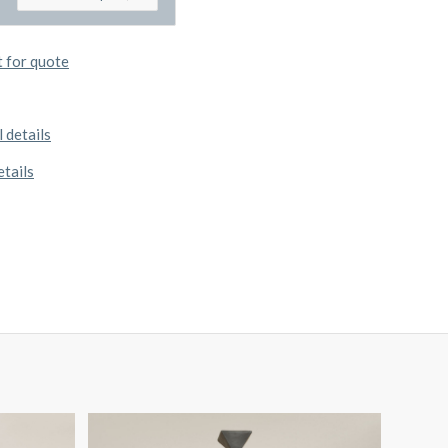
 for quote
 details
etails