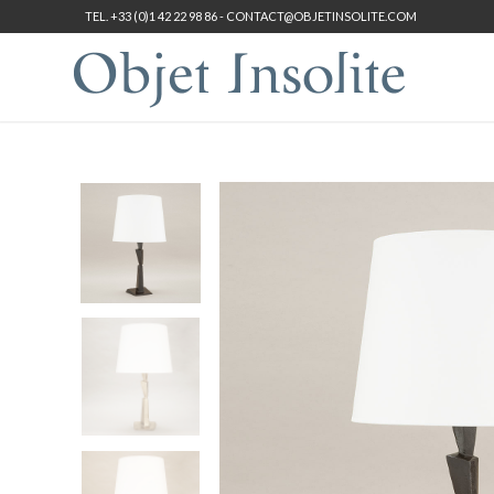
TEL. +33 (0)1 42 22 98 86 -
CONTACT@OBJETINSOLITE.COM