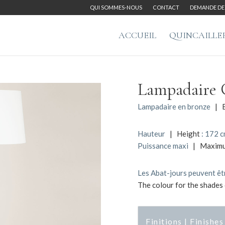
QUI SOMMES-NOUS
CONTACT
DEMANDE DE 
ACCUEIL
QUINCAILLE
Lampadaire 
Lampadaire en bronze
| B
Hauteur
| Height
: 172 
Puissance maxi
| Maxim
Les Abat-jours peuvent êtr
The colour for the shades 
Finitions | Finishes