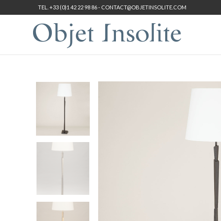
TEL. +33 (0)1 42 22 98 86 -
CONTACT@OBJETINSOLITE.COM