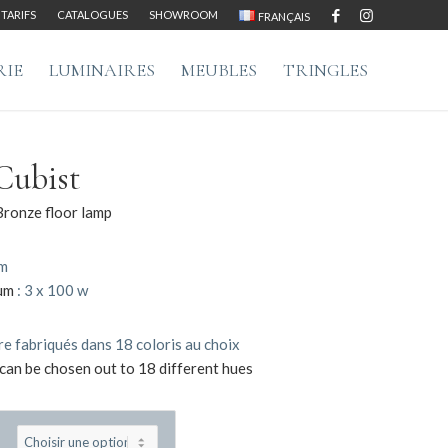
TARIFS
CATALOGUES
SHOWROOM
FRANÇAIS
RIE
LUMINAIRES
MEUBLES
TRINGLES
Cubist
ronze floor lamp
cm
um
: 3 x 100 w
e fabriqués dans 18 coloris au choix
can be chosen out to 18 different hues