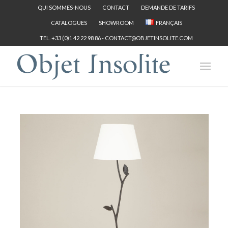
QUI SOMMES-NOUS
CONTACT
DEMANDE DE TARIFS
CATALOGUES
SHOWROOM
FRANÇAIS
TEL. +33 (0)1 42 22 98 86 -
CONTACT@OBJETINSOLITE.COM