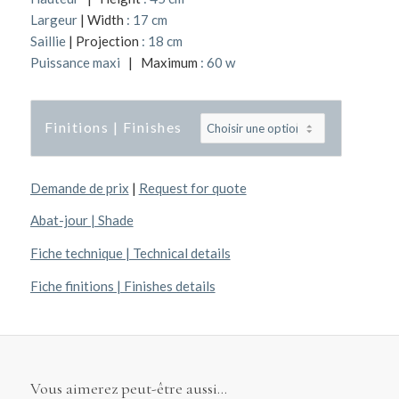
Largeur
| Width
: 17 cm
Saillie
| Projection
: 18 cm
Puissance maxi
| Maximum
: 60 w
Finitions | Finishes
Demande de prix
|
Request for quote
Abat-jour | Shade
Fiche technique | Technical details
Fiche finitions | Finishes details
Vous aimerez peut-être aussi…