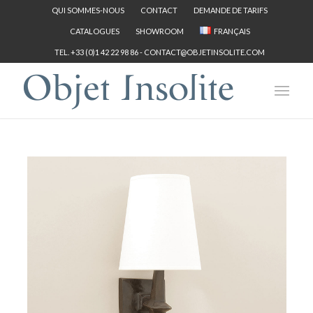
QUI SOMMES-NOUS
CONTACT
DEMANDE DE TARIFS
CATALOGUES
SHOWROOM
FRANÇAIS
TEL. +33 (0)1 42 22 98 86 -
CONTACT@OBJETINSOLITE.COM