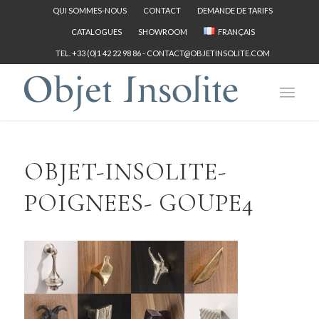
QUI SOMMES-NOUS
CONTACT
DEMANDE DE TARIFS
CATALOGUES
SHOWROOM
FRANÇAIS
TEL. +33 (0)1 42 22 98 86 -
CONTACT@OBJETINSOLITE.COM
OBJET-INSOLITE-
POIGNEES- GOUPE4