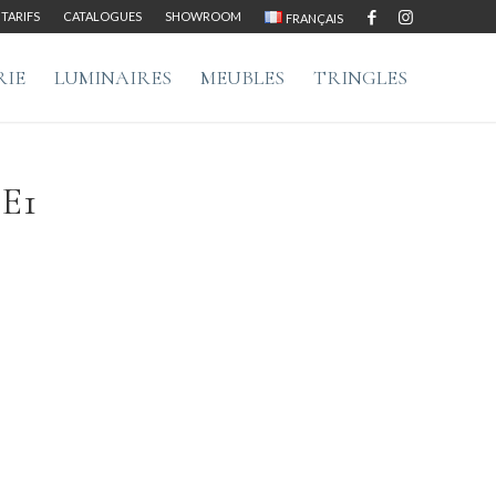
TARIFS
CATALOGUES
SHOWROOM
FRANÇAIS
RIE
LUMINAIRES
MEUBLES
TRINGLES
E1