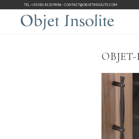
TEL. +33 (0)1 42 22 98 86 -
CONTACT@OBJETINSOLITE.COM
OBJET-