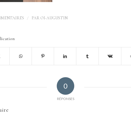
/
MMENTAIRES
PAR
OI-AUGUSTIN
lication
0
RÉPONSES
aire