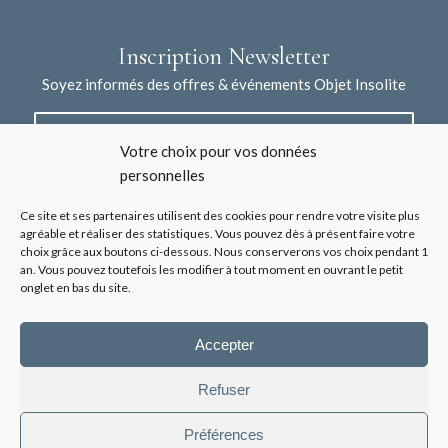
Inscription Newsletter
Soyez informés des offres & événements Objet Insolite
Votre choix pour vos données
personnelles
Ce site et ses partenaires utilisent des cookies pour rendre votre visite plus
agréable et réaliser des statistiques. Vous pouvez dès à présent faire votre
choix grâce aux boutons ci-dessous. Nous conserverons vos choix pendant 1
J'accepte la collecte de mes données à l'aide de ce formulaire /
an. Vous pouvez toutefois les modifier à tout moment en ouvrant le petit
*
Voir les mentions légales
onglet en bas du site.
Accepter
Refuser
Préférences