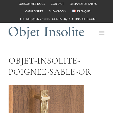
QUI SOMMES-NOUS
CONTACT
DEMANDE DE TARIFS
CATALOGUES
SHOWROOM
FRANÇAIS
TEL. +33 (0)1 42 22 98 86 -
CONTACT@OBJETINSOLITE.COM
OBJET-INSOLITE-
POIGNEE-SABLE-OR