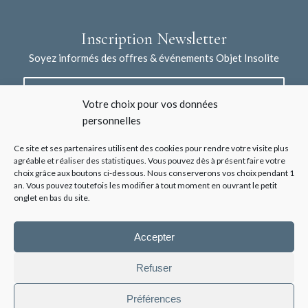
Inscription Newsletter
Soyez informés des offres & événements Objet Insolite
Votre choix pour vos données
personnelles
Ce site et ses partenaires utilisent des cookies pour rendre votre visite plus
agréable et réaliser des statistiques. Vous pouvez dès à présent faire votre
choix grâce aux boutons ci-dessous. Nous conserverons vos choix pendant 1
J'accepte la collecte de mes données à l'aide de ce formulaire /
an. Vous pouvez toutefois les modifier à tout moment en ouvrant le petit
*
Voir les mentions légales
onglet en bas du site.
Accepter
Refuser
Préférences