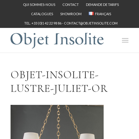
QUI SOMMES-NOUS
CONTACT
DEMANDE DE TARIFS
CATALOGUES
SHOWROOM
FRANÇAIS
TEL. +33 (0)1 42 22 98 86 -
CONTACT@OBJETINSOLITE.COM
OBJET-INSOLITE-
LUSTRE-JULIET-OR