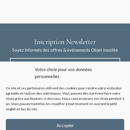
Inscription Newsletter
Soyez informés des offres & événements Objet Insolite
Votre choix pour vos données
personnelles
Ce site et ses partenaires utilisent des cookies pour rendre votre visite plus
agréable et réaliser des statistiques. Vous pouvez dès à présent faire votre
choix grâce aux boutons ci-dessous. Nous conserverons vos choix pendant 1
J'accepte la collecte de mes données à l'aide de ce formulaire /
an. Vous pouvez toutefois les modifier à tout moment en ouvrant le petit
*
Voir les mentions légales
onglet en bas du site.
Accepter