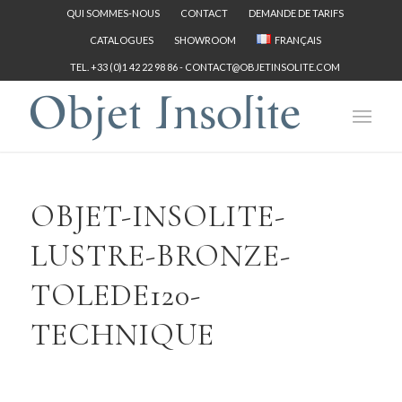
QUI SOMMES-NOUS
CONTACT
DEMANDE DE TARIFS
CATALOGUES
SHOWROOM
FRANÇAIS
TEL. +33 (0)1 42 22 98 86 -
CONTACT@OBJETINSOLITE.COM
OBJET-INSOLITE-
LUSTRE-BRONZE-
TOLEDE120-
TECHNIQUE