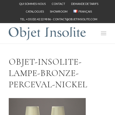
QUI SOMMES-NOUS
CONTACT
DEMANDE DE TARIFS
CATALOGUES
SHOWROOM
FRANÇAIS
TEL. +33 (0)1 42 22 98 86 -
CONTACT@OBJETINSOLITE.COM
OBJET-INSOLITE-
LAMPE-BRONZE-
PERCEVAL-NICKEL