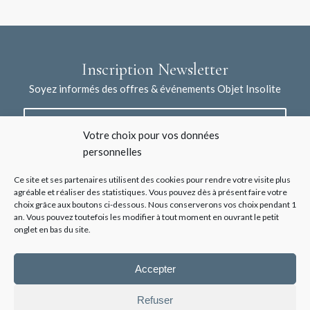
Inscription Newsletter
Soyez informés des offres & événements Objet Insolite
Votre choix pour vos données
personnelles
Ce site et ses partenaires utilisent des cookies pour rendre votre visite plus
agréable et réaliser des statistiques. Vous pouvez dès à présent faire votre
choix grâce aux boutons ci-dessous. Nous conserverons vos choix pendant 1
J'accepte la collecte de mes données à l'aide de ce formulaire /
an. Vous pouvez toutefois les modifier à tout moment en ouvrant le petit
*
Voir les mentions légales
onglet en bas du site.
Accepter
Refuser