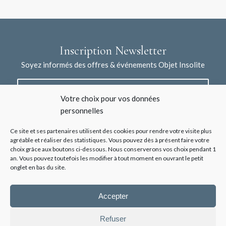
Inscription Newsletter
Soyez informés des offres & événements Objet Insolite
Votre choix pour vos données
personnelles
Ce site et ses partenaires utilisent des cookies pour rendre votre visite plus
agréable et réaliser des statistiques. Vous pouvez dès à présent faire votre
choix grâce aux boutons ci-dessous. Nous conserverons vos choix pendant 1
J'accepte la collecte de mes données à l'aide de ce formulaire /
an. Vous pouvez toutefois les modifier à tout moment en ouvrant le petit
*
Voir les mentions légales
onglet en bas du site.
Accepter
Refuser