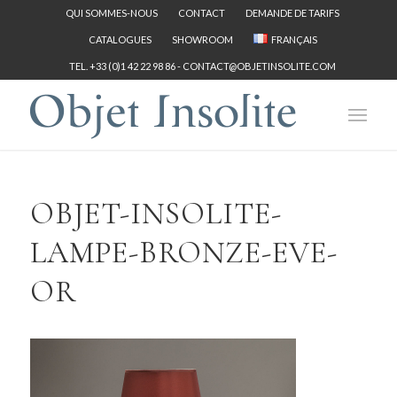
QUI SOMMES-NOUS
CONTACT
DEMANDE DE TARIFS
CATALOGUES
SHOWROOM
FRANÇAIS
TEL. +33 (0)1 42 22 98 86 -
CONTACT@OBJETINSOLITE.COM
OBJET-INSOLITE-
LAMPE-BRONZE-EVE-
OR