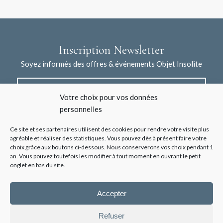
Inscription Newsletter
Soyez informés des offres & événements Objet Insolite
Votre choix pour vos données
personnelles
Ce site et ses partenaires utilisent des cookies pour rendre votre visite plus
agréable et réaliser des statistiques. Vous pouvez dès à présent faire votre
choix grâce aux boutons ci-dessous. Nous conserverons vos choix pendant 1
J'accepte la collecte de mes données à l'aide de ce formulaire /
an. Vous pouvez toutefois les modifier à tout moment en ouvrant le petit
*
Voir les mentions légales
onglet en bas du site.
Accepter
Refuser