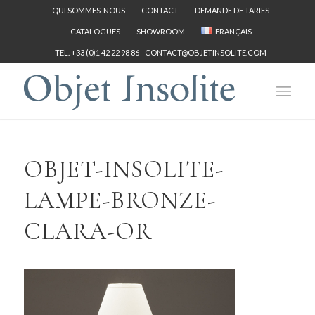
QUI SOMMES-NOUS
CONTACT
DEMANDE DE TARIFS
CATALOGUES
SHOWROOM
FRANÇAIS
TEL. +33 (0)1 42 22 98 86 -
CONTACT@OBJETINSOLITE.COM
OBJET-INSOLITE-
LAMPE-BRONZE-
CLARA-OR