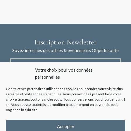
Inscription Newsletter
Soyez informés des offres & événements Objet Insolite
Votre choix pour vos données
personnelles
Ce site et ses partenaires utilisent des cookies pour rendre votre visite plus
agréable et réaliser des statistiques. Vous pouvez dès à présent faire votre
choix grâce aux boutons ci-dessous. Nous conserverons vos choix pendant 1
J'accepte la collecte de mes données à l'aide de ce formulaire /
an. Vous pouvez toutefois les modifier à tout moment en ouvrant le petit
*
Voir les mentions légales
onglet en bas du site.
Accepter