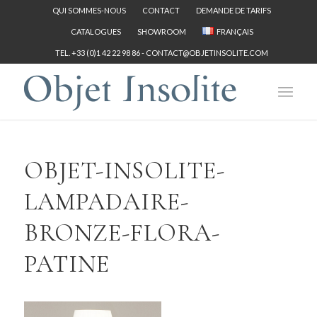
QUI SOMMES-NOUS
CONTACT
DEMANDE DE TARIFS
CATALOGUES
SHOWROOM
FRANÇAIS
TEL. +33 (0)1 42 22 98 86 -
CONTACT@OBJETINSOLITE.COM
OBJET-INSOLITE-
LAMPADAIRE-
BRONZE-FLORA-
PATINE