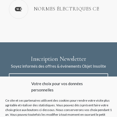
NORMES ÉLECTRIQUES CE
Inscription Newsletter
Soyez informés des offres & événements Objet Insolite
Votre choix pour vos données
personnelles
Ce site et ses partenaires utilisent des cookies pour rendre votre visite plus
agréable et réaliser des statistiques. Vous pouvez dès à présent faire votre
choix grâce aux boutons ci-dessous. Nous conserverons vos choix pendant 1
J'accepte la collecte de mes données à l'aide de ce formulaire /
an. Vous pouvez toutefois les modifier à tout moment en ouvrant le petit
*
Voir les mentions légales