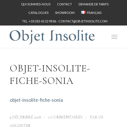
QUI SOMMES-NOUS
CONTACT
DEMANDE DE TARIFS
CATALOGUES
SHOWROOM
FRANÇAIS
TEL. +33 (0)1 42 22 98 86 -
CONTACT@OBJETINSOLITE.COM
OBJET-INSOLITE-
FICHE-SONIA
objet-insolite-fiche-sonia
/
/
9 DÉCEMBRE 2018
0 COMMENTAIRES
PAR
OI-
AUGUSTIN