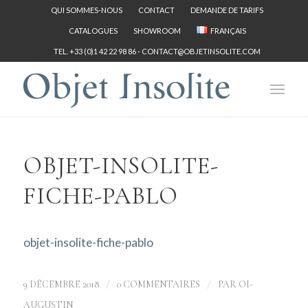
QUI SOMMES-NOUS
CONTACT
DEMANDE DE TARIFS
CATALOGUES
SHOWROOM
FRANÇAIS
TEL. +33 (0)1 42 22 98 86 -
CONTACT@OBJETINSOLITE.COM
OBJET-INSOLITE-
FICHE-PABLO
objet-insolite-fiche-pablo
/
/
9 DÉCEMBRE 2018
0 COMMENTAIRES
PAR
OI-
AUGUSTIN