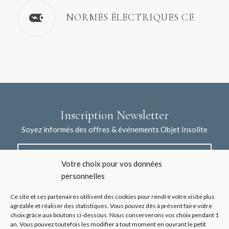
NORMES ÉLECTRIQUES CE
Inscription Newsletter
Soyez informés des offres & événements Objet Insolite
Votre choix pour vos données
personnelles
Ce site et ses partenaires utilisent des cookies pour rendre votre visite plus
agréable et réaliser des statistiques. Vous pouvez dès à présent faire votre
choix grâce aux boutons ci-dessous. Nous conserverons vos choix pendant 1
J'accepte la collecte de mes données à l'aide de ce formulaire /
an. Vous pouvez toutefois les modifier à tout moment en ouvrant le petit
*
Voir les mentions légales