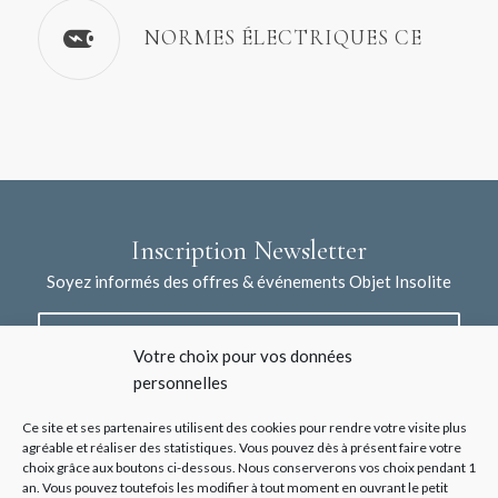
NORMES ÉLECTRIQUES CE
Inscription Newsletter
Soyez informés des offres & événements Objet Insolite
Votre choix pour vos données
personnelles
Ce site et ses partenaires utilisent des cookies pour rendre votre visite plus
agréable et réaliser des statistiques. Vous pouvez dès à présent faire votre
choix grâce aux boutons ci-dessous. Nous conserverons vos choix pendant 1
J'accepte la collecte de mes données à l'aide de ce formulaire /
an. Vous pouvez toutefois les modifier à tout moment en ouvrant le petit
*
Voir les mentions légales