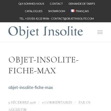
QUI SOMMES-NOUS
CONTACT
DEMANDE DE TARIFS
CATALOGUES
SHOWROOM
FRANÇAIS
TEL. +33 (0)1 42 22 98 86 -
CONTACT@OBJETINSOLITE.COM
OBJET-INSOLITE-
FICHE-MAX
objet-insolite-fiche-max
/
/
9 DÉCEMBRE 2018
0 COMMENTAIRES
PAR
OI-
AUGUSTIN