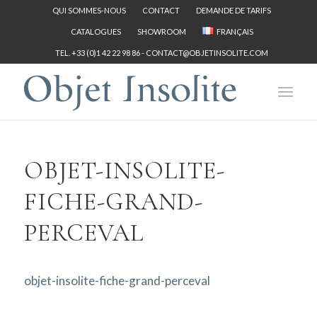
QUI SOMMES-NOUS
CONTACT
DEMANDE DE TARIFS
CATALOGUES
SHOWROOM
FRANÇAIS
TEL. +33 (0)1 42 22 98 86 -
CONTACT@OBJETINSOLITE.COM
OBJET-INSOLITE-
FICHE-GRAND-
PERCEVAL
objet-insolite-fiche-grand-perceval