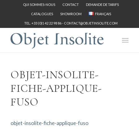
QUI SOMMES-NOUS
CONTACT
DEMANDE DE TARIFS
CATALOGUES
SHOWROOM
FRANÇAIS
TEL. +33 (0)1 42 22 98 86 -
CONTACT@OBJETINSOLITE.COM
OBJET-INSOLITE-
FICHE-APPLIQUE-
FUSO
objet-insolite-fiche-applique-fuso