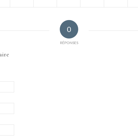
0
RÉPONSES
aire
Nom
E-mail
Site web