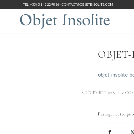
TEL. +33 (0)1 42 22 98 86 -
CONTACT@OBJETINSOLITE.COM
OBJET-
objet-insolite-
/
8 DÉCEMBRE 2018
0 CO
Partager cette pub