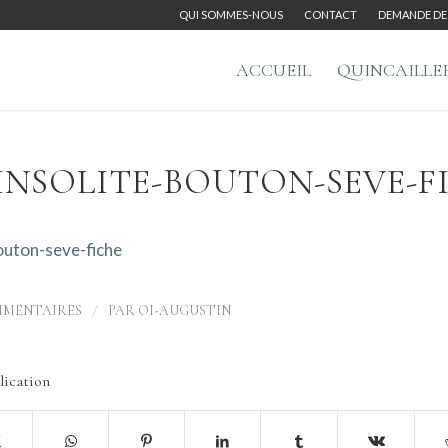
QUI SOMMES-NOUS
CONTACT
DEMANDE DE 
ACCUEIL
QUINCAILLE
INSOLITE-BOUTON-SEVE-F
bouton-seve-fiche
/
MMENTAIRES
PAR
OI-AUGUSTIN
lication