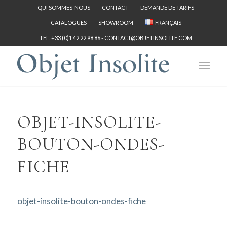
QUI SOMMES-NOUS
CONTACT
DEMANDE DE TARIFS
CATALOGUES
SHOWROOM
FRANÇAIS
TEL. +33 (0)1 42 22 98 86 -
CONTACT@OBJETINSOLITE.COM
OBJET-INSOLITE-
BOUTON-ONDES-
FICHE
objet-insolite-bouton-ondes-fiche