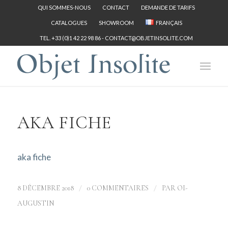
QUI SOMMES-NOUS
CONTACT
DEMANDE DE TARIFS
CATALOGUES
SHOWROOM
FRANÇAIS
TEL. +33 (0)1 42 22 98 86 -
CONTACT@OBJETINSOLITE.COM
AKA FICHE
aka fiche
/
/
8 DÉCEMBRE 2018
0 COMMENTAIRES
PAR
OI-
AUGUSTIN