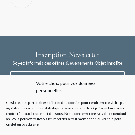
Inscription Newsletter
Soyez informés des offres & événements Objet Insolite
Votre choix pour vos données
personnelles
Ce site et ses partenaires utilisent des cookies pour rendre votre visite plus
agréable et réaliser des statistiques. Vous pouvez dès à présent faire votre
choix grâce aux boutons ci-dessous. Nous conserverons vos choix pendant 1
J'accepte la collecte de mes données à l'aide de ce formulaire /
an. Vous pouvez toutefois les modifier à tout moment en ouvrant le petit
*
Voir les mentions légales
onglet en bas du site.