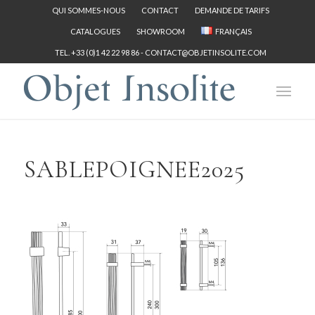
QUI SOMMES-NOUS
CONTACT
DEMANDE DE TARIFS
CATALOGUES
SHOWROOM
FRANÇAIS
TEL. +33 (0)1 42 22 98 86 -
CONTACT@OBJETINSOLITE.COM
SABLEPOIGNEE2025