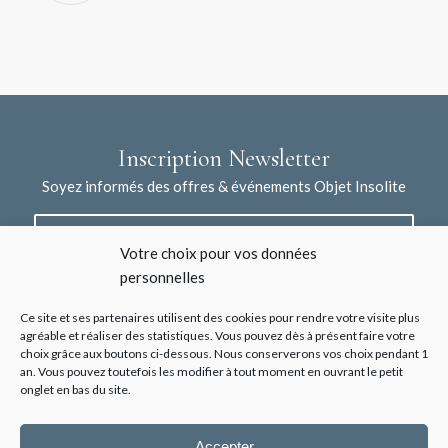
Inscription Newsletter
Soyez informés des offres & événements Objet Insolite
Votre choix pour vos données
personnelles
Ce site et ses partenaires utilisent des cookies pour rendre votre visite plus
agréable et réaliser des statistiques. Vous pouvez dès à présent faire votre
choix grâce aux boutons ci-dessous. Nous conserverons vos choix pendant 1
J'accepte la collecte de mes données à l'aide de ce formulaire /
an. Vous pouvez toutefois les modifier à tout moment en ouvrant le petit
*
Voir les mentions légales
onglet en bas du site.
Accepter