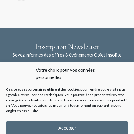
Inscription Newsletter
Soyez informés des offres & événements Objet Insolite
Votre choix pour vos données
personnelles
Ce site et ses partenaires utilisent des cookies pour rendre votre visite plus
agréable et réaliser des statistiques. Vous pouvez dès à présent faire votre
choix grâce aux boutons ci-dessous. Nous conserverons vos choix pendant 1
an. Vous pouvez toutefois les modifier à tout moment en ouvrant le petit
J'accepte la collecte de mes données à l'aide de ce formulaire /
*
onglet en bas du site.
Voir les mentions légales
Accepter