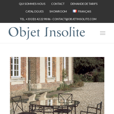
QUI SOMMES-NOUS
CONTACT
DEMANDE DE TARIFS
CATALOGUES
SHOWROOM
FRANÇAIS
TEL. +33 (0)1 42 22 98 86 -
CONTACT@OBJETINSOLITE.COM