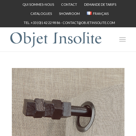
QUI SOMMES-NOUS
CONTACT
DEMANDE DE TARIFS
CATALOGUES
SHOWROOM
FRANÇAIS
TEL. +33 (0)1 42 22 98 86 -
CONTACT@OBJETINSOLITE.COM