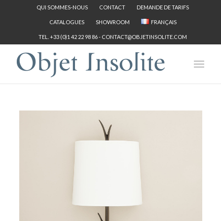
QUI SOMMES-NOUS
CONTACT
DEMANDE DE TARIFS
CATALOGUES
SHOWROOM
FRANÇAIS
TEL. +33 (0)1 42 22 98 86 -
CONTACT@OBJETINSOLITE.COM