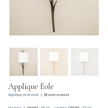
Applique Éole
Applique en bronze
| Bronze sconces
Hauteur
| Height
: 58 cm
Largeur
| Width
: 23 cm