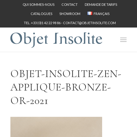
QUI SOMMES-NOUS
CONTACT
DEMANDE DE TARIFS
CATALOGUES
SHOWROOM
FRANÇAIS
TEL. +33 (0)1 42 22 98 86 -
CONTACT@OBJETINSOLITE.COM
OBJET-INSOLITE-ZEN-
APPLIQUE-BRONZE-
OR-2021