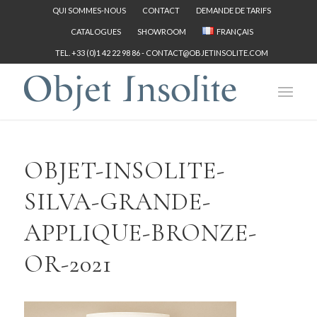
QUI SOMMES-NOUS
CONTACT
DEMANDE DE TARIFS
CATALOGUES
SHOWROOM
FRANÇAIS
TEL. +33 (0)1 42 22 98 86 -
CONTACT@OBJETINSOLITE.COM
OBJET-INSOLITE-
SILVA-GRANDE-
APPLIQUE-BRONZE-
OR-2021