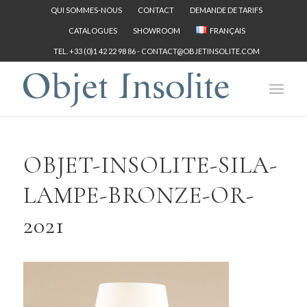
QUI SOMMES-NOUS
CONTACT
DEMANDE DE TARIFS
CATALOGUES
SHOWROOM
FRANÇAIS
TEL. +33 (0)1 42 22 98 86 -
CONTACT@OBJETINSOLITE.COM
OBJET-INSOLITE-SILA-
LAMPE-BRONZE-OR-
2021