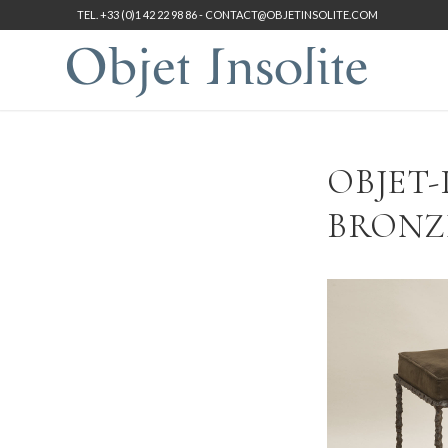
TEL. +33 (0)1 42 22 98 86 -
CONTACT@OBJETINSOLITE.COM
OBJET
BRONZE