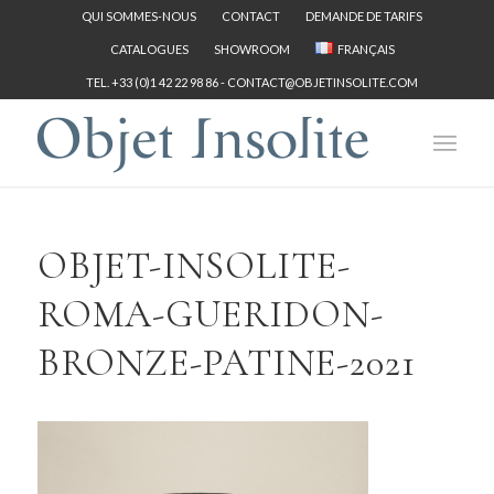
QUI SOMMES-NOUS
CONTACT
DEMANDE DE TARIFS
CATALOGUES
SHOWROOM
FRANÇAIS
TEL. +33 (0)1 42 22 98 86 -
CONTACT@OBJETINSOLITE.COM
OBJET-INSOLITE-
ROMA-GUERIDON-
BRONZE-PATINE-2021