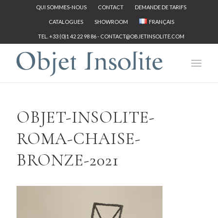
QUI SOMMES-NOUS
CONTACT
DEMANDE DE TARIFS
CATALOGUES
SHOWROOM
FRANÇAIS
TEL. +33 (0)1 42 22 98 86 -
CONTACT@OBJETINSOLITE.COM
OBJET-INSOLITE-
ROMA-CHAISE-
BRONZE-2021