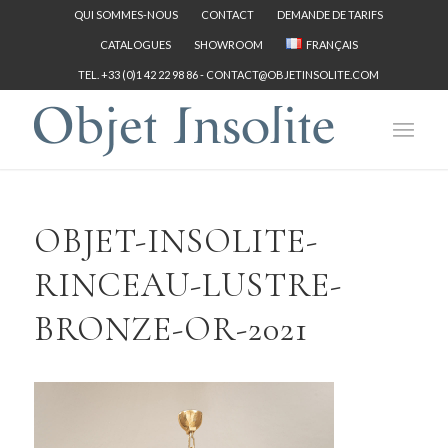
QUI SOMMES-NOUS
CONTACT
DEMANDE DE TARIFS
CATALOGUES
SHOWROOM
FRANÇAIS
TEL. +33 (0)1 42 22 98 86 -
CONTACT@OBJETINSOLITE.COM
OBJET-INSOLITE-
RINCEAU-LUSTRE-
BRONZE-OR-2021