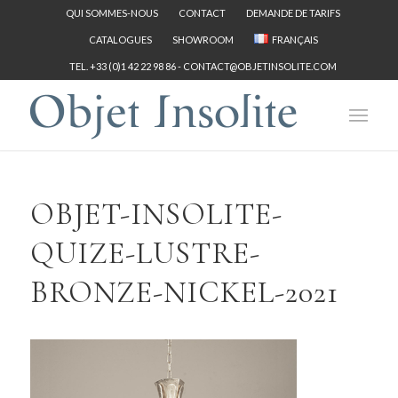
QUI SOMMES-NOUS
CONTACT
DEMANDE DE TARIFS
CATALOGUES
SHOWROOM
FRANÇAIS
TEL. +33 (0)1 42 22 98 86 -
CONTACT@OBJETINSOLITE.COM
OBJET-INSOLITE-
QUIZE-LUSTRE-
BRONZE-NICKEL-2021