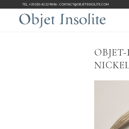
TEL. +33 (0)1 42 22 98 86 -
CONTACT@OBJETINSOLITE.COM
OBJET-
NICKEL