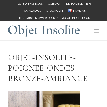
QUI SOMMES-NOUS
CONTACT
DEMANDE DE TARIFS
CATALOGUES
SHOWROOM
FRANÇAIS
TEL. +33 (0)1 42 22 98 86 -
CONTACT@OBJETINSOLITE.COM
OBJET-INSOLITE-
POIGNEE-ONDES-
BRONZE-AMBIANCE