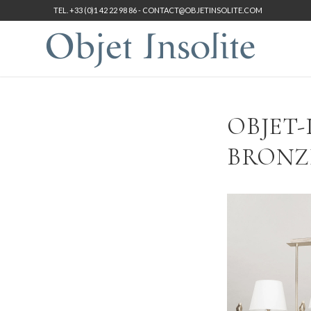
TEL. +33 (0)1 42 22 98 86 -
CONTACT@OBJETINSOLITE.COM
OBJET-
BRONZE