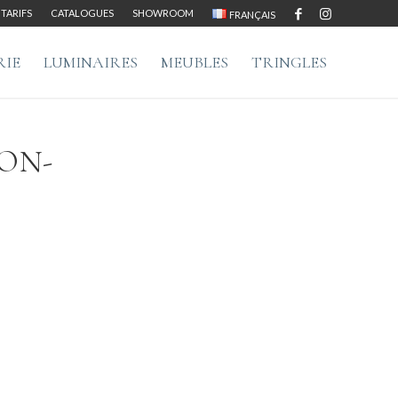
TARIFS
CATALOGUES
SHOWROOM
FRANÇAIS
RIE
LUMINAIRES
MEUBLES
TRINGLES
ION-