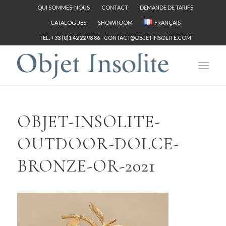
QUI SOMMES-NOUS
CONTACT
DEMANDE DE TARIFS
CATALOGUES
SHOWROOM
FRANÇAIS
TEL. +33 (0)1 42 22 98 86 -
CONTACT@OBJETINSOLITE.COM
OBJET-INSOLITE-
OUTDOOR-DOLCE-
BRONZE-OR-2021