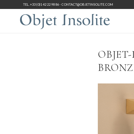
TEL. +33 (0)1 42 22 98 86 -
CONTACT@OBJETINSOLITE.COM
OBJET
BRONZE