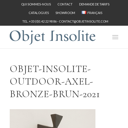
QUI SOMMES-NOUS
CONTACT
DEMANDE DE TARIFS
CATALOGUES
SHOWROOM
FRANÇAIS
TEL. +33 (0)1 42 22 98 86 -
CONTACT@OBJETINSOLITE.COM
OBJET-INSOLITE-
OUTDOOR-AXEL-
BRONZE-BRUN-2021