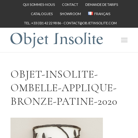
QUI SOMMES-NOUS
CONTACT
DEMANDE DE TARIFS
CATALOGUES
SHOWROOM
FRANÇAIS
TEL. +33 (0)1 42 22 98 86 -
CONTACT@OBJETINSOLITE.COM
OBJET-INSOLITE-
OMBELLE-APPLIQUE-
BRONZE-PATINE-2020